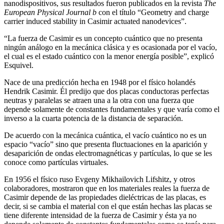
nanodispositivos, sus resultados fueron publicados en la revista
The
European Physical Journal b
con el título “Geometry and charge
carrier induced stability in Casimir actuated nanodevices”.
“La fuerza de Casimir es un concepto cuántico que no presenta
ningún análogo en la mecánica clásica y es ocasionada por el vacío,
el cual es el estado cuántico con la menor energía posible”, explicó
Esquivel.
Nace de una predicción hecha en 1948 por el físico holandés
Hendrik Casimir. Él predijo que dos placas conductoras perfectas
neutras y paralelas se atraen una a la otra con una fuerza que
depende solamente de constantes fundamentales y que varía como el
inverso a la cuarta potencia de la distancia de separación.
De acuerdo con la mecánica cuántica, el vacío cuántico no es un
espacio “vacío” sino que presenta fluctuaciones en la aparición y
desaparición de ondas electromagnéticas y partículas, lo que se les
conoce como partículas virtuales.
En 1956 el físico ruso Evgeny Mikhailovich Lifshitz, y otros
colaboradores, mostraron que en los materiales reales la fuerza de
Casimir depende de las propiedades dieléctricas de las placas, es
decir, si se cambia el material con el que están hechas las placas se
tiene diferente intensidad de la fuerza de Casimir y ésta ya no