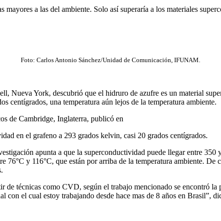
as mayores a las del ambiente. Solo así superaría a los materiales supe
Foto: Carlos Antonio Sánchez/Unidad de Comunicación, IFUNAM.
ell, Nueva York, descubrió que el hidruro de azufre es un material supe
s centígrados, una temperatura aún lejos de la temperatura ambiente.
cos de Cambridge, Inglaterra, publicó en
dad en el grafeno a 293 grados kelvin, casi 20 grados centígrados.
investigación apunta a que la superconductividad puede llegar entre 350
tre 76°C y 116°C, que están por arriba de la temperatura ambiente. De c
.
artir de técnicas como CVD, según el trabajo mencionado se encontró la 
erial con el cual estoy trabajando desde hace mas de 8 años en Brasil”,