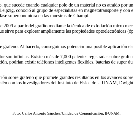
, que sucede cuando cualquier polo de un material no es atraído por un 
Leipzig, conoció al grupo de especialistas en magnetotransporte y con e
e fase supercondutora en las muestras de Champi.
009 a partir del grafito mediante la técnica de exfoliación micro mecáni
sirve para explorar ampliamente las propiedades optoelectrónicas (óptic
de grafeno. Al hacerlo, conseguimos potenciar una posible aplicación el
tor son infinitas. Existen más de 7,000 patentes registradas sobre gr
n, podrían existir teléfonos inteligentes flexibles, baterías de super du
ación sobre grafeno que promete grandes resultados en los avances sobr
bién con los investigadores del Instituto de Física de la UNAM, Dwigh
Foto: Carlos Antonio Sánchez/Unidad de Comunicación, IFUNAM.