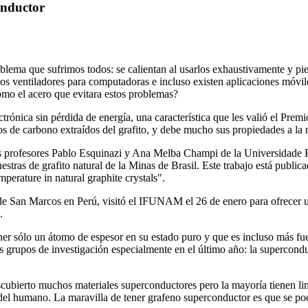
onductor
oblema que sufrimos todos: se calientan al usarlos exhaustivamente y pi
os ventiladores para computadoras e incluso existen aplicaciones móvile
como el acero que evitara estos problemas?
ctrónica sin pérdida de energía, una característica que les valió el Pre
s de carbono extraídos del grafito, y debe mucho sus propiedades a la m
os profesores Pablo Esquinazi y Ana Melba Champi de la Universidade F
tras de grafito natural de la Minas de Brasil. Este trabajo está publica
perature in natural graphite crystals".
 San Marcos en Perú, visitó el IFUNAM el 26 de enero para ofrecer un
.
r sólo un átomo de espesor en su estado puro y que es incluso más fuert
 grupos de investigación especialmente en el último año: la supercondu
scubierto muchos materiales superconductores pero la mayoría tienen lim
a del humano. La maravilla de tener grafeno superconductor es que se pod