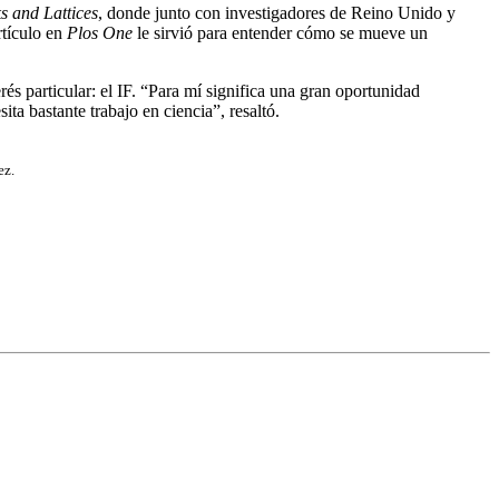
 and Lattices
, donde junto con investigadores de Reino Unido y
rtículo en
Plos One
le sirvió para entender cómo se mueve un
rés particular: el IF. “Para mí significa una gran oportunidad
ta bastante trabajo en ciencia”, resaltó.
ez.