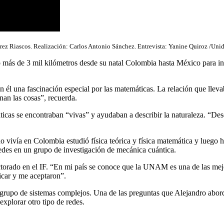
rez Riascos. Realización: Carlos Antonio Sánchez. Entrevista: Yanine Quiroz /
o más de 3 mil kilómetros desde su natal Colombia hasta México para in
 él una fascinación especial por las matemáticas. La relación que llevab
nan las cosas”, recuerda.
áticas se encontraban “vivas” y ayudaban a describir la naturaleza. “De
 vivía en Colombia estudió física teórica y física matemática y luego h
des en un grupo de investigación de mecánica cuántica.
octorado en el IF. “En mi país se conoce que la UNAM es una de las mej
licar y me aceptaron”.
l grupo de sistemas complejos. Una de las preguntas que Alejandro abord
explorar otro tipo de redes.