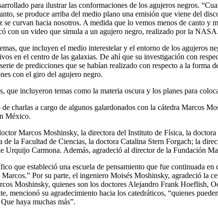
sarrollado para ilustrar las conformaciones de los agujeros negros. “Cu
anto, se produce arriba del medio plano una emisión que viene del disco
 luz se curvan hacia nosotros. A medida que lo vemos menos de canto y m
plicó con un video que simula a un agujero negro, realizado por la NASA
temas, que incluyen el medio interestelar y el entorno de los agujeros 
ivos en el centro de las galaxias. De ahí que su investigación con resp
erie de predicciones que se habían realizado con respecto a la forma d
nes con el giro del agujero negro.
tes, que incluyeron temas como la materia oscura y los planes para colo
o de charlas a cargo de algunos galardonados con la cátedra Marcos Mo
 en México.
ctor Marcos Moshinsky, la directora del Instituto de Física, la doctora
ra de la Facultad de Ciencias, la doctora Catalina Stern Forgach; la dire
ime de Urquijo Carmona. Además, agradeció al director de la Fundación 
fico que estableció una escuela de pensamiento que fue continuada en 
ia de Marcos.” Por su parte, el ingeniero Moisés Moshinsky, agradeció la
cos Moshinsky, quienes son los doctores Alejandro Frank Hoeflish, Oc
mencionó su agradecimiento hacia los catedráticos, “quienes pueden c
da. Que haya muchas más”.