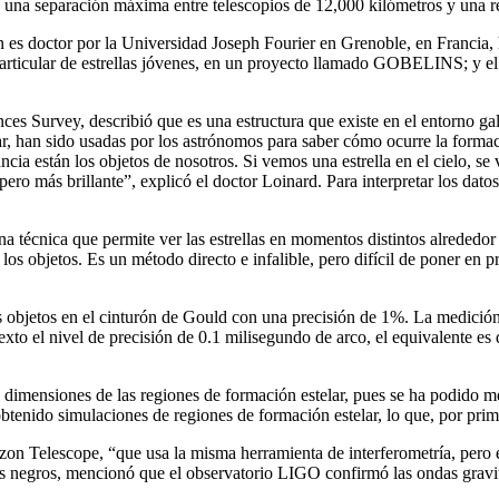
n una separación máxima entre telescopios de 12,000 kilómetros y una 
en es doctor por la Universidad Joseph Fourier en Grenoble, en Francia,
n particular de estrellas jóvenes, en un proyecto llamado GOBELINS; y 
Survey, describió que es una estructura que existe en el entorno galá
ar, han sido usadas por los astrónomos para saber cómo ocurre la formac
cia están los objetos de nosotros. Si vemos una estrella en el cielo, se 
 pero más brillante”, explicó el doctor Loinard. Para interpretar los dato
a técnica que permite ver las estrellas en momentos distintos alrededor 
los objetos. Es un método directo e infalible, pero difícil de poner en
s objetos en el cinturón de Gould con una precisión de 1%. La medición 
exto el nivel de precisión de 0.1 milisegundo de arco, el equivalente es 
 dimensiones de las regiones de formación estelar, pues se ha podido me
 obtenido simulaciones de regiones de formación estelar, lo que, por prim
zon Telescope, “que usa la misma herramienta de interferometría, pero es 
eros negros, mencionó que el observatorio LIGO confirmó las ondas gravit