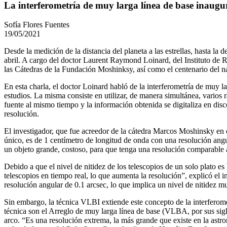
La interferometría de muy larga línea de base inaugu
Sofía Flores Fuentes
19/05/2021
Desde la medición de la distancia del planeta a las estrellas, hasta 
abril. A cargo del doctor Laurent Raymond Loinard, del Instituto de 
las Cátedras de la Fundación Moshinksy, así como el centenario del 
En esta charla, el doctor Loinard habló de la interferometría de muy 
estudios. La misma consiste en utilizar, de manera simultánea, varios
fuente al mismo tiempo y la información obtenida se digitaliza en dis
resolución.
El investigador, que fue acreedor de la cátedra Marcos Moshinsky en e
único, es de 1 centímetro de longitud de onda con una resolución ang
un objeto grande, costoso, para que tenga una resolución comparable
Debido a que el nivel de nitidez de los telescopios de un solo plato es
telescopios en tiempo real, lo que aumenta la resolución”, explicó el
resolución angular de 0.1 arcsec, lo que implica un nivel de nitidez m
Sin embargo, la técnica VLBI extiende este concepto de la interferome
técnica son el Arreglo de muy larga línea de base (VLBA, por sus sig
arco. “Es una resolución extrema, la más grande que existe en la astr