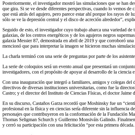
Posteriormente, el investigador mostró las simulaciones que se han de
que gira. Si se ve desde diferentes perspectivas, cuando lo vemos de c
que está atrás del agujero, pero parece estar ahí porque los rayos de
sólo se ve la depresión central y el disco de acreción alrededor”, ex
Seguido de esto, el investigador cuyo trabajo abarca una variedad de 
galaxias, de los centros energéticos y de los agujeros negros supermas
galaxia Messier 87, demostrada en abril de 2019 y que corroboró una s
mencionó que para interpretar la imagen se hicieron muchas simulacio
La charla terminó con una serie de preguntas por parte de los asisten
La serie de coloquios será un evento anual que presentará un conjunt
investigadores, con el propósito de apoyar al desarrollo de la ciencia
Con una inauguración que integró a familiares, amigos y colegas del do
directivos de diversas instituciones universitarias, como fue la directo
Castro; y el director del Instituto de Ciencias Físicas, el doctor Ja
En su discurso, Castaños Garza recordó que Moshinsky fue un “cientí
profesional en la física y en ciencias sería diferente sin la influenc
personajes que contribuyeron en la conformación de la Fundación Mar
Thomas Seligman Schurch y Guillermo Monsiváis Galindo. Finalmente, 
y cerró su participación con una felicitación “por esta primera déca