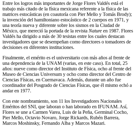
Entre los logros más importantes de Jorge Flores Valdés está el
trabajo más citado de la física mexicana referente a la física de las
matrices estocásticas (en coautoría con Pier Mello y Tomás Brody);
la invención del hamiltoniano estocástico de 2 cuerpos en 1971, y
una teoría nueva y diferente sobre los sismos en la Ciudad de
México, que mereció la portada de la revista
Nature
en 1987. Flores
Valdés ha dirigido a más de 30 tesistas entre los cuales destacan
investigadores que se desempeñan como directores o tomadores de
decisiones en diferentes instituciones.
Finalmente, el emérito es el universitario con más años al frente de
una dependencia de la UNAM (varias, en este caso). En total, 25
años: nueve como director del Instituto de Física, ocho al frente del
Museo de Ciencias Universum y ocho como director del Centro de
Ciencias Físicas, en Cuernavaca. Además, durante un año fue
coordinador del Posgrado de Ciencias Físicas, que él mismo echó a
andar en 1977.
Con este nombramiento, son 11 los Investigadores Nacionales
Eméritos del SNI, que laboran o han laborado en IFUNAM. Así,
Flores se une a Carmen Varea, Luis de la Peña, Germinal Cocho,
Pier Mello, Octavio Novaro, Jorge Rickards, Rubén Barrera,
Marcos Moshinsky, Fernando Alba y Marcos Mazari.