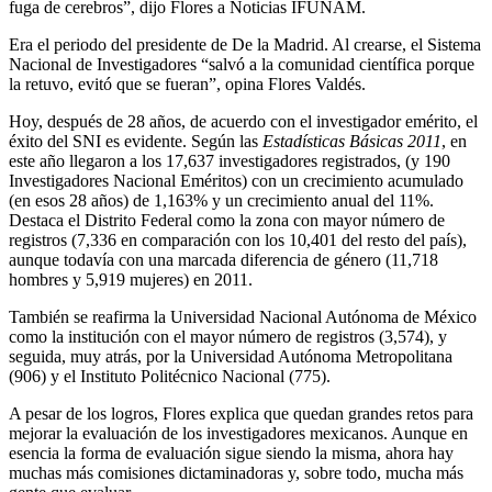
fuga de cerebros”, dijo Flores a Noticias IFUNAM.
Era el periodo del presidente de De la Madrid. Al crearse, el Sistema
Nacional de Investigadores “salvó a la comunidad científica porque
la retuvo, evitó que se fueran”, opina Flores Valdés.
Hoy, después de 28 años, de acuerdo con el investigador emérito, el
éxito del SNI es evidente. Según las
Estadísticas Básicas 2011
, en
este año llegaron a los 17,637 investigadores registrados, (y 190
Investigadores Nacional Eméritos) con un crecimiento acumulado
(en esos 28 años) de 1,163% y un crecimiento anual del 11%.
Destaca el Distrito Federal como la zona con mayor número de
registros (7,336 en comparación con los 10,401 del resto del país),
aunque todavía con una marcada diferencia de género (11,718
hombres y 5,919 mujeres) en 2011.
También se reafirma la Universidad Nacional Autónoma de México
como la institución con el mayor número de registros (3,574), y
seguida, muy atrás, por la Universidad Autónoma Metropolitana
(906) y el Instituto Politécnico Nacional (775).
A pesar de los logros, Flores explica que quedan grandes retos para
mejorar la evaluación de los investigadores mexicanos. Aunque en
esencia la forma de evaluación sigue siendo la misma, ahora hay
muchas más comisiones dictaminadoras y, sobre todo, mucha más