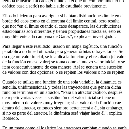
Pero la transición al caos (el límite en el que un comportamiento no
caótico pasa a serlo) no había sido estudiada previamente.
Ellos lo hicieron para averiguar si habían distribuciones límite en el
borde del caos como en el teorema del límite central, pero resulta
que no: “en el límite cuando el caos desaparece, las distribuciones
estacionarias son diferentes y tienen propiedades fractales, esto es
muy diferente a la campana de Gauss”, explica el investigador.
Para llegar a este resultado, usaron un mapa logístico, una función
parabólica no lineal utilizada para generar órbitas o trayectorias. Se
escoge un valor inicial, se le aplica la función y el resultado (el valor
de la función en ese valor) se toma como el nuevo valor inicial, y se
itera consecutivamente de esta manera. Así se genera una sucesión
de valores con dos opciones: o se repiten los valores o no se repiten.
Cuando se utiliza una función de una sola variable, la dinámica es
sencilla, unidimensional, y todas las trayectorias que genera dicha
función terminan en un atractor. “Para un atractor caótico, después
de repetir varias veces la sustitución del valor inicial se tiene un
movimiento de valores muy irregular; si el valor de la función cae
dentro del atractor, entonces siempre pertenecerá a él, sin embargo,
si no es parte del atractor, la dinámica será viajar hacia él”, explica
Robledo.
En un mapa como el logístico los atractores cambian cuando se varía