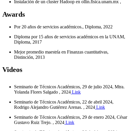
Instalación de un cluster Hadoop en ollin.fisica.unam.mx ,
Carlos Ernesto López Natarén, Alberto Cano, Ismael
Fernández, Aceptado, (STCTYF 2015-03), , , December
Awards
2015
Por 20 años de servicios académicos., Diploma, 2022
Implementación y creación de un sistema de reporteo de
información de uso utilizando bitácoras del sistema
Diploma por 15 años de servicios académicos en la UNAM,
Torque/PBS y Ganglia., Carlos Ernesto López Natarén,
Diploma, 2017
Alberto Cano Ortiz, Ismael Fernández, Aceptado, STCTYF
2015-02, , , October 2015
Mejor promedio maestría en Finanzas cuantitativas,
Distinción, 2013
Reporte técnico de la actualización/reinstalación del cluster
ollin. , Carlos Ernesto López Natarén, Publicado, , , , August
Videos
2014
Reporte técnico de la instalación de la workstation ellington. ,
Carlos Ernesto López Natarén, Publicado, , , , June 2014
Seminario de Técnicos Académicos, 29 de julio 2024, Mtra.
Yolanda Flores Salgado , 2024
Link
Reporte técnico de la instalación de la workstation coltrane.,
Carlos Ernesto López Natarén, Publicado, , , , April 2014
Seminario de Técnicos Académicos, 22 de abril 2024,
Rodrigo Alejandro Gutiérrez Arenas. , 2024
Link
Reporte técnico de la reinstalación del cluster mingus., Carlos
Ernesto López Natarén, Aceptado, , , , March 2014
Seminario de Técnicos Académicos, 29 de enero 2024, César
Gustavo Ruiz Trejo. , 2024
Link