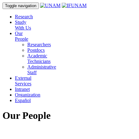
Toggle navigation
Research
Study
With Us
Our
People
Researchers
Postdocs
Academic
Technicians
Administrative
Staff
External
Services
Intranet
Organization
Español
Our People