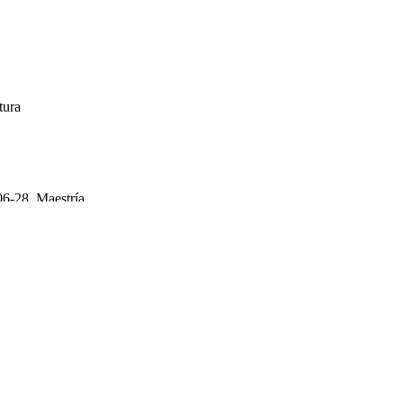
tura
06-28, Maestría
ra