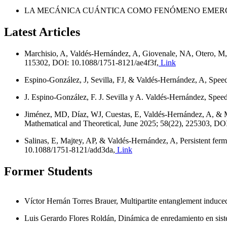
LA MECÁNICA CUÁNTICA COMO FENÓMENO EMERGENTE (PRO
Latest Articles
Marchisio, A, Valdés-Hernández, A, Giovenale, NA, Otero, M, &
115302, DOI: 10.1088/1751-8121/ae4f3f,
Link
Espino-González, J, Sevilla, FJ, & Valdés-Hernández, A, Speed
J. Espino-González, F. J. Sevilla y A. Valdés-Hernández, Speed
Jiménez, MD, Díaz, WJ, Cuestas, E, Valdés-Hernández, A, & Maj
Mathematical and Theoretical, June 2025; 58(22), 225303, DO
Salinas, E, Majtey, AP, & Valdés-Hernández, A, Persistent fe
10.1088/1751-8121/add3da,
Link
Former Students
Víctor Hernán Torres Brauer, Multipartite entanglement induce
Luis Gerardo Flores Roldán, Dinámica de enredamiento en siste