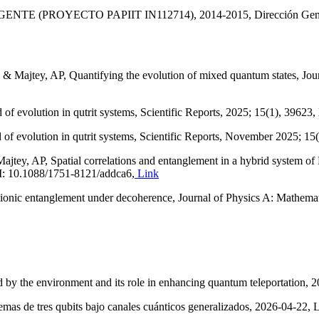
YECTO PAPIIT IN112714), 2014-2015, Dirección General de
 Majtey, AP, Quantifying the evolution of mixed quantum states, Jour
 of evolution in qutrit systems, Scientific Reports, 2025; 15(1), 396
 of evolution in qutrit systems, Scientific Reports, November 2025; 15
tey, AP, Spatial correlations and entanglement in a hybrid system of N
I: 10.1088/1751-8121/addca6,
Link
rmionic entanglement under decoherence, Journal of Physics A: Mathema
d by the environment and its role in enhancing quantum teleportation,
mas de tres qubits bajo canales cuánticos generalizados, 2026-04-22, L