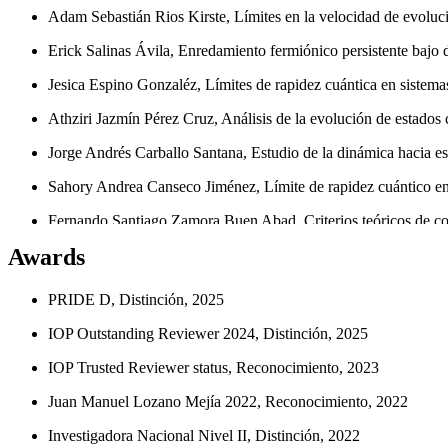
Adam Sebastián Rios Kirste, Límites en la velocidad de evoluci
Erick Salinas Ávila, Enredamiento fermiónico persistente bajo
Jesica Espino Gonzaléz, Límites de rapidez cuántica en sistema
Athziri Jazmín Pérez Cruz, Análisis de la evolución de estados 
Jorge Andrés Carballo Santana, Estudio de la dinámica hacia es
Sahory Andrea Canseco Jiménez, Límite de rapidez cuántico en
Fernando Santiago Zamora Buen Abad, Criterios teóricos de cor
Awards
Víctor Hernán Torres Brauer, Criterios de generación de enredam
Gloria Alicia Lozada Narváez , Los procesos de decoherencia e
PRIDE D, Distinción, 2025
IOP Outstanding Reviewer 2024, Distinción, 2025
IOP Trusted Reviewer status, Reconocimiento, 2023
Juan Manuel Lozano Mejía 2022, Reconocimiento, 2022
Investigadora Nacional Nivel II, Distinción, 2022