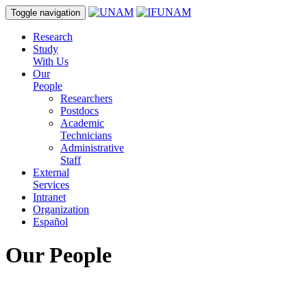
Toggle navigation
Research
Study
With Us
Our
People
Researchers
Postdocs
Academic
Technicians
Administrative
Staff
External
Services
Intranet
Organization
Español
Our People