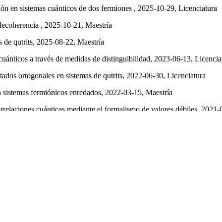
ón en sistemas cuánticos de dos fermiones , 2025-10-29, Licenciatura
 decoherencia , 2025-10-21, Maestría
s de qutrits, 2025-08-22, Maestría
cuánticos a través de medidas de distinguibilidad, 2023-06-13, Licencia
tados ortogonales en sistemas de qutrits, 2022-06-30, Licenciatura
 sistemas fermiónicos enredados, 2022-03-15, Maestría
relaciones cuánticas mediante el formalismo de valores débiles, 2021-
iento multipartito en sistemas de tres qubits , 2020-09-17, Maestría
n la generación de enredamiento multipartido , 2017-08-28, Licenciatu