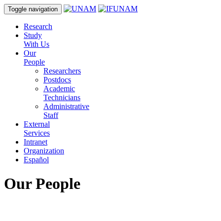
Toggle navigation
Research
Study
With Us
Our
People
Researchers
Postdocs
Academic
Technicians
Administrative
Staff
External
Services
Intranet
Organization
Español
Our People