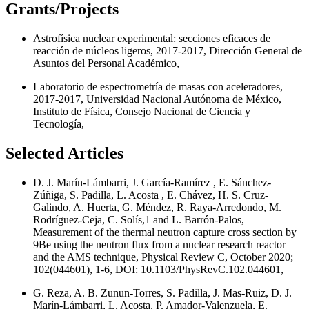
Grants/Projects
Astrofísica nuclear experimental: secciones eficaces de
reacción de núcleos ligeros, 2017-2017, Dirección General de
Asuntos del Personal Académico,
Laboratorio de espectrometría de masas con aceleradores,
2017-2017, Universidad Nacional Autónoma de México,
Instituto de Física, Consejo Nacional de Ciencia y
Tecnología,
Selected Articles
D. J. Marín-Lámbarri, J. García-Ramírez , E. Sánchez-
Zúñiga, S. Padilla, L. Acosta , E. Chávez, H. S. Cruz-
Galindo, A. Huerta, G. Méndez, R. Raya-Arredondo, M.
Rodríguez-Ceja, C. Solís,1 and L. Barrón-Palos,
Measurement of the thermal neutron capture cross section by
9Be using the neutron flux from a nuclear research reactor
and the AMS technique, Physical Review C, October 2020;
102(044601), 1-6, DOI: 10.1103/PhysRevC.102.044601,
G. Reza, A. B. Zunun-Torres, S. Padilla, J. Mas-Ruiz, D. J.
Marín-Lámbarri, L. Acosta, P. Amador-Valenzuela, E.