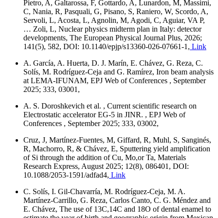
Pietro, A, Galtarossa, F, Gottardo, A, Lunardon, M, Massimi,
C, Nania, R, Pasquali, G, Pisano, S, Raniero, W, Scordo, A,
Servoli, L, Acosta, L, Agnolin, M, Agodi, C, Aguiar, VA P,
… Zoli, L, Nuclear physics midterm plan in Italy: detector
developments, The European Physical Journal Plus, 2026;
141(5), 582, DOI: 10.1140/epjp/s13360-026-07661-1,
Link
A. García, A. Huerta, D. J. Marín, E. Chávez, G. Reza, C.
Solís, M. Rodríguez-Ceja and G. Ramírez, Iron beam analysis
at LEMA-IFUNAM, EPJ Web of Conferences , September
2025; 333, 03001,
A. S. Doroshkevich et al. , Current scientific research on
Electrostatic accelerator EG-5 in JINR. , EPJ Web of
Conferences , September 2025; 333, 03002,
Cruz, J, Martínez-Fuentes, M, Giffard, R, Muhl, S, Sanginés,
R, Machorro, R, & Chávez, E, Sputtering yield amplification
of Si through the addition of Cu, Mo,or Ta, Materials
Research Express, August 2025; 12(8), 086401, DOI:
10.1088/2053-1591/adfad4,
Link
C. Solís, I. Gil-Chavarría, M. Rodríguez-Ceja, M. A.
Martínez-Carrillo, G. Reza, Carlos Canto, C. G. Méndez and
E. Chávez, The use of 13C,14C and 18O of dental enamel to
estimate the year of birth and geographic origin from Mexican