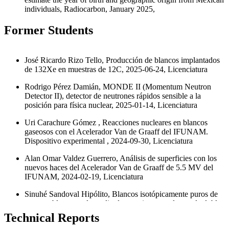
individuals, Radiocarbon, January 2025,
Former Students
José Ricardo Rizo Tello, Producción de blancos implantados
de 132Xe en muestras de 12C, 2025-06-24, Licenciatura
Rodrigo Pérez Damián, MONDE II (Momentum Neutron
Detector II), detector de neutrones rápidos sensible a la
posición para física nuclear, 2025-01-14, Licenciatura
Uri Carachure Gómez , Reacciones nucleares en blancos
gaseosos con el Acelerador Van de Graaff del IFUNAM.
Dispositivo experimental , 2024-09-30, Licenciatura
Alan Omar Valdez Guerrero, Análisis de superficies con los
nuevos haces del Acelerador Van de Graaff de 5.5 MV del
IFUNAM, 2024-02-19, Licenciatura
Sinuhé Sandoval Hipólito, Blancos isotópicamente puros de
gases nobles para el estudio de reacciones nucleares de doble
intercambio de carga, 2023-02-10, Maestría
Technical Reports