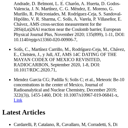
Andrade, D. Belmont, L. E. Charón, A. Huerta, D. Godos-
Valencia, J. N. Martínez, C. G. Méndez, E. Moreno, G.
Murillo, R. Policroniades, M. Rodríguez-Ceja, S. Sandoval-
Hipólito, V. R. Sharma, C. Solís, A. Varela, P. Villaseñor, E.
Chávez, AMS cross-section measurement for the
28Si(d,α)26Al reaction near the Coulomb barrier, European
Physical Journal Plus, November 2020; 135(899), 1-11, DOI:
10.1140/epjp/s13360-020-00906-7,
Solís, C., Martínez Carrillo, M., Rodríguez-Ceja, M., Chávez,
E., Christen, J., y Jull, AT, AMS 14C DATING OF THE
MAYAN CODEX OF MEXICO REVISITED,
RADIOCARBON, September 2020, 1-8, DOI:
10.1017/RDC.2020.71,
Mendez Garcia CG; Padilla S; Solis C; et al., Meteoric Be-10
concentrations in the center of Mexico, Journal of
Radioanalytical and Nuclear Chemistry, December 2019;
322((3)), 1455-1460, DOI: 10.1007/s10967-019-06841-x,
Link
Latest Articles
Cardarelli, P, Catalano, R, Cavallaro, M, Corradetti, S, Di