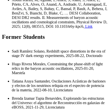
Prieto, CA, Alves, O, Anand, A, Andrade, U, Armengaud, E,
Aviles, A, Bailey, S, Baltay, C, Bansal, P, Bault, A, Behera, J,
BenZvi, S, Bianchi, D, Blake, C, … DESI Collaboration,
DESI DR2 results. II. Measurements of baryon acoustic
oscillations and cosmological constraints, Physical Review D,
2025; 12(8), 083515, DOI: 10.1103/tr6y-kpc6,
Link
Former Students
Sadi Ramírez Solano, Redshift space distortions in the era of
stage IV dark energy experiments, 2025-08-22, Doctorado
Hugo Rivera Morales, Constraining the phase-shift of light
relics in the baryon acoustic oscillations, 2025-01-20,
Maestría
Tatiana Araya Santander, Oscilaciones Acústicas de bariones
y efectos de los neutrinos reliquia en el espectro de potencia
de la materia, 2022-08-10, Licenciatura
Brenda Izamar Tapia Benavides, Explorando las estructuras
del Universo: el algoritmo de Reconstrucción en galaxias de
eBOSS, 2021-11-29, Licenciatura