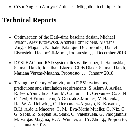
César Augusto Arroyo Cárdenas , Mitigation techniques for
the fiber assignment effect on desi luminous red galaxies
sample , 2021-05-03, Maestría
Technical Reports
Jennifer Meneses Rizo , Investigando el modelo de gravedad
con estadísticas de 2 y 3 puntos , 2021-03-05, Licenciatura
Optimisation of the Dark-time baseline design, Michael
Benjamin Camacho Quevedo, Errores Observacionales y
Wilson, Alex Krolewski, Andreu Font-Ribera, Mariana
oscilaciones Acusticas de Bariones en la Muestra de LRG de
Vargas-Magana, Nathalie Palanque-Delabrouille, Daniel
eBOSS DR14, 2017-10-24, Licenciatura
Eisenstein, Hector Gil-Marin, Propuesto, , , , December 2018
Miguel Angel de Icaza Lizaola, Delimitación de parámetros
DESI BAO and RSD systematics white paper, L. Samushia ,
cosmológicos: un análisis de las distorsiones de corrimiento al
Salman Habib, Jonathan Blazek, Chris Blake, Salman Habib,
rojo usando el catálogo de galaxias luminosas rojas de eBOSS
Mariana Vargas-Magana, Propuesto, , , , January 2018
, 2017-07-25, Maestría
Testing the theory of gravity with DESI: estimators,
predictions and simulation requirements, S. Alam,A.Aviles,
R.Bean, Yan-Chuan Cai, M. Cautun, J. L. Cervantes-Cota, N.
C.Devi, S.Fromenteau, A.Gonzalez-Morales, V. Halenka, J.
He, W. A. Hellwing, C. Hernandez-Aguayo, K. Koyama,
B.Li, A.de la Macorra, C. M., Eva-Maria Mueller, G. Niz, C.
G. Sabiu, Z. Slepian, A. Stark, O. Valenzuela, G. Valogiannis,
M. Vargas-Magana, H. A. Winther, and Y. Zheng,, Propuesto,
, , , January 2018