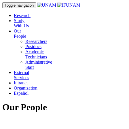
Toggle navigation
Research
Study
With Us
Our
People
Researchers
Postdocs
Academic
Technicians
Administrative
Staff
External
Services
Intranet
Organization
Español
Our People