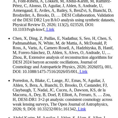
A, Font-Ribera, A, Lokken, M, Abdul-Karim, M, Ramírez-
Pérez, C, Alonso, D, Aguilar, J, Ahlen, S, Andrade, U,
Armengaud, E, Aviles, A, Bailey, S, BenZvi, S, Bianchi, D,
Brodzeller, A, Brooks, D, … DESI Collaboration, Validation
of the DESI DR2 Lyα BAO analysis using synthetic datasets,
Physical Review D, 2026; 113(2), 023520, DOI:
10.1103/fvgh-kswf,
Link
Chen, X, Ding, Z, Paillas, E, Nadathur, S, Seo, H, Chen, S,
Padmanabhan, N, White, M, de Mattia, A, McDonald, P,
Ross, A, Variu, A, Carnero Rosell, A, Hadzhiyska, B, Hanif,
M, Forero-Sánchez, D, Ahlen, S, Alves, O, Andrade, U, ...
Zhou, R, Extensive analysis of reconstruction algorithms for
DESI 2024 baryon acoustic oscillations, Journal of
Cosmology and Astroparticle Physics, 2026; 2026(05), 001,
DOI: 10.1088/1475-7516/2026/05/001,
Link
Porredon, A, Blake, C, Lange, JU, Emas, N, Aguilar, J,
Ahlen, S, Bera, A, Bianchi, D, Brooks, D, Castander, FJ,
Claybaugh, T, Nadal, JC, Cuceu, A, Dawson, KS, de la
Macorra, A, Dey, B, Doel, P, Elliott, A, Ferraro, S, … Zou,
H, DESI-DR1 3×2-pt analysis: consistent cosmology across
weak lensing surveys, The Open Journal of Astrophysics,
2026; 9, DOI: 10.33232/001c.161342,
Link
Abdul Karim, M, Aguilar, J, Ahlen, S, Alam, S, Allen, L,