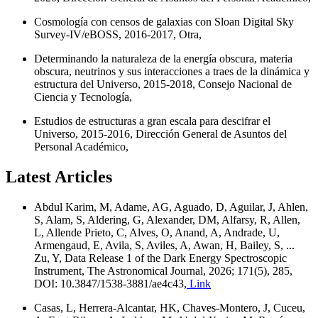
Cosmología con censos de galaxias con Sloan Digital Sky
Survey-IV/eBOSS, 2016-2017, Otra,
Determinando la naturaleza de la energía obscura, materia
obscura, neutrinos y sus interacciones a traes de la dinámica y
estructura del Universo, 2015-2018, Consejo Nacional de
Ciencia y Tecnología,
Estudios de estructuras a gran escala para descifrar el
Universo, 2015-2016, Dirección General de Asuntos del
Personal Académico,
Latest Articles
Abdul Karim, M, Adame, AG, Aguado, D, Aguilar, J, Ahlen,
S, Alam, S, Aldering, G, Alexander, DM, Alfarsy, R, Allen,
L, Allende Prieto, C, Alves, O, Anand, A, Andrade, U,
Armengaud, E, Avila, S, Aviles, A, Awan, H, Bailey, S, ...
Zu, Y, Data Release 1 of the Dark Energy Spectroscopic
Instrument, The Astronomical Journal, 2026; 171(5), 285,
DOI: 10.3847/1538-3881/ae4c43,
Link
Casas, L, Herrera-Alcantar, HK, Chaves-Montero, J, Cuceu,