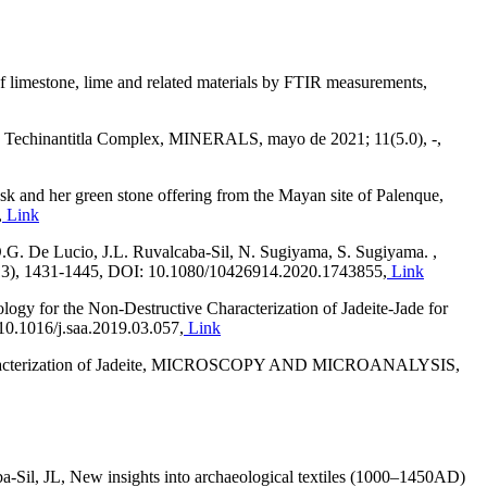
 of limestone, lime and related materials by FTIR measurements,
 the Techinantitla Complex, MINERALS, mayo de 2021; 11(5.0), -,
k and her green stone offering from the Mayan site of Palenque,
,
Link
.G. De Lucio, J.L. Ruvalcaba-Sil, N. Sugiyama, S. Sugiyama. ,
35(13), 1431-1445, DOI: 10.1080/10426914.2020.1743855,
Link
gy for the Non-Destructive Characterization of Jadeite-Jade for
10.1016/j.saa.2019.03.057,
Link
e Characterization of Jadeite, MICROSCOPY AND MICROANALYSIS,
-Sil, JL, New insights into archaeological textiles (1000–1450AD)