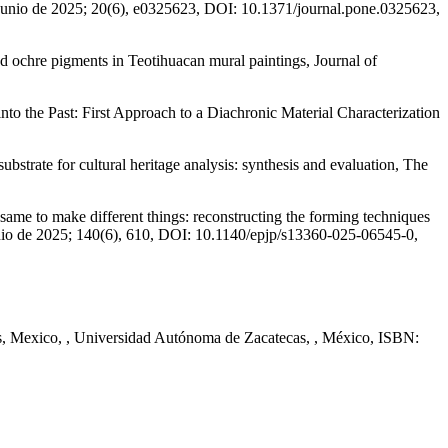
, junio de 2025; 20(6), e0325623, DOI: 10.1371/journal.pone.0325623,
d ochre pigments in Teotihuacan mural paintings, Journal of
to the Past: First Approach to a Diachronic Material Characterization
trate for cultural heritage analysis: synthesis and evaluation, The
ame to make different things: reconstructing the forming techniques
unio de 2025; 140(6), 610, DOI: 10.1140/epjp/s13360-025-06545-0,
cas, Mexico, , Universidad Autónoma de Zacatecas, , México, ISBN: