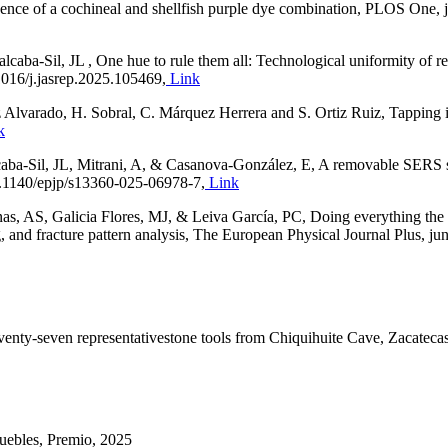
idence of a cochineal and shellfish purple dye combination, PLOS One
aba-Sil, JL , One hue to rule them all: Technological uniformity of re
016/j.jasrep.2025.105469,
Link
Alvarado, H. Sobral, C. Márquez Herrera and S. Ortiz Ruiz, Tapping in
k
ba-Sil, JL, Mitrani, A, & Casanova-González, E, A removable SERS subs
0.1140/epjp/s13360-025-06978-7,
Link
as, AS, Galicia Flores, MJ, & Leiva García, PC, Doing everything the s
 and fracture pattern analysis, The European Physical Journal Plus, j
eventy-seven representativestone tools from Chiquihuite Cave, Zacate
uebles, Premio, 2025