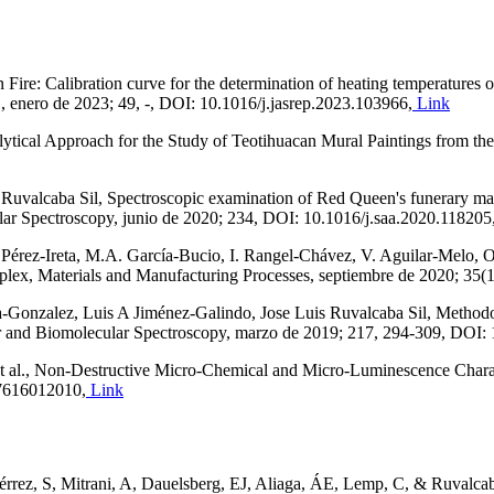
 Fire: Calibration curve for the determination of heating temperatures
 2023; 49, -, DOI: 10.1016/j.jasrep.2023.103966,
Link
nalytical Approach for the Study of Teotihuacan Mural Paintings from
Ruvalcaba Sil, Spectroscopic examination of Red Queen's funerary mas
ar Spectroscopy, junio de 2020; 234, DOI: 10.1016/j.saa.2020.118205
érez-Ireta, M.A. García-Bucio, I. Rangel-Chávez, V. Aguilar-Melo, O
complex, Materials and Manufacturing Processes, septiembre de 2020; 
onzalez, Luis A Jiménez-Galindo, Jose Luis Ruvalcaba Sil, Methodolo
r and Biomolecular Spectroscopy, marzo de 2019; 217, 294-309, DOI: 
 M; at al., Non-Destructive Micro-Chemical and Micro-Luminescenc
27616012010,
Link
rez, S, Mitrani, A, Dauelsberg, EJ, Aliaga, ÁE, Lemp, C, & Ruvalcaba