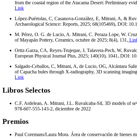
from the coastal region of the Atacama Desert: Preliminary ev
Link
López-Puértolas, C, Casanova-González, E, Mitrani, A, & Ruvalc
Archaeological Science: Reports, 2025; 68(105469), DOI: 10.1
M. Pérez, O. G. de Lucio, A. Mitrani, C. Peraza Lope, W. Cruz 
of Mayapán Pottery, Ceramics, octubre de 2025; 8(4), 131,
Lin
Ortiz-Garza, CA, Reyes-Trujeque, J, Talavera-Pech, W, Ruvalca
European Physical Journal Plus, 2025; 140(10), 1041, DOI: 1
Salgado-Ceballos, C, Mitrani, A, de Lucio, OG, Alcántara Salin
of Capacha bules through X-radiography, 3D scanning imaging,
Link
Libros Selectos
C.F. Ardelean, A. Mitrani, J.L. Ruvalcaba-Sil, 3D models of s
978-607-555-143-2, diciembre de 2022
Premios
Paul Coremans/Laura Mora. Área de conservación de bienes m