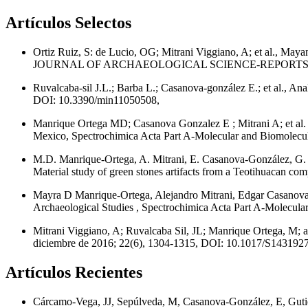
Artículos Selectos
Ortiz Ruiz, S: de Lucio, OG; Mitrani Viggiano, A; et al., Mayan
JOURNAL OF ARCHAEOLOGICAL SCIENCE-REPORTS, enero de
Ruvalcaba‐sil J.L.; Barba L.; Casanova‐gonzález E.; et al., A
DOI: 10.3390/min11050508,
Manrique Ortega MD; Casanova Gonzalez E ; Mitrani A; et al. 
Mexico, Spectrochimica Acta Part A-Molecular and Biomolecul
M.D. Manrique-Ortega, A. Mitrani, E. Casanova-González, G. P
Material study of green stones artifacts from a Teotihuacan 
Mayra D Manrique-Ortega, Alejandro Mitrani, Edgar Casanova-G
Archaeological Studies , Spectrochimica Acta Part A-Molecula
Mitrani Viggiano, A; Ruvalcaba Sil, JL; Manrique Ortega,
diciembre de 2016; 22(6), 1304-1315, DOI: 10.1017/S14319
Artículos Recientes
Cárcamo-Vega, JJ, Sepúlveda, M, Casanova-González, E, Gutiér