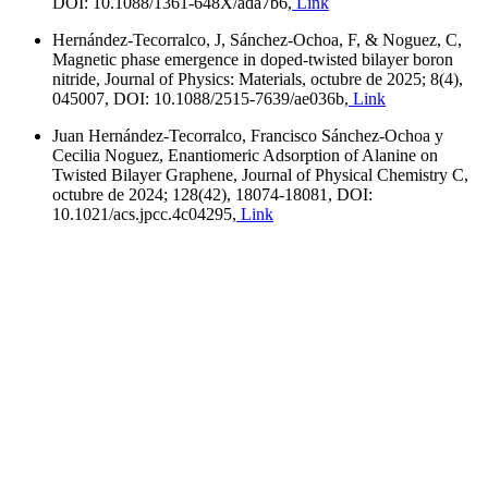
DOI: 10.1088/1361-648X/ada7b6,
Link
Hernández-Tecorralco, J, Sánchez-Ochoa, F, & Noguez, C,
Magnetic phase emergence in doped-twisted bilayer boron
nitride, Journal of Physics: Materials, octubre de 2025; 8(4),
045007, DOI: 10.1088/2515-7639/ae036b,
Link
Juan Hernández-Tecorralco, Francisco Sánchez-Ochoa y
Cecilia Noguez, Enantiomeric Adsorption of Alanine on
Twisted Bilayer Graphene, Journal of Physical Chemistry C,
octubre de 2024; 128(42), 18074-18081, DOI:
10.1021/acs.jpcc.4c04295,
Link