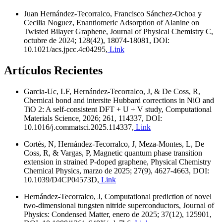
Juan Hernández-Tecorralco, Francisco Sánchez-Ochoa y
Cecilia Noguez, Enantiomeric Adsorption of Alanine on
Twisted Bilayer Graphene, Journal of Physical Chemistry C,
octubre de 2024; 128(42), 18074-18081, DOI:
10.1021/acs.jpcc.4c04295,
Link
Artículos Recientes
Garcia-Uc, LF, Hernández-Tecorralco, J, & De Coss, R,
Chemical bond and intersite Hubbard corrections in NiO and
TiO 2: A self-consistent DFT + U + V study, Computational
Materials Science, 2026; 261, 114337, DOI:
10.1016/j.commatsci.2025.114337,
Link
Cortés, N, Hernández-Tecorralco, J, Meza-Montes, L, De
Coss, R, & Vargas, P, Magnetic quantum phase transition
extension in strained P-doped graphene, Physical Chemistry
Chemical Physics, marzo de 2025; 27(9), 4627-4663, DOI:
10.1039/D4CP04573D,
Link
Hernández-Tecorralco, J, Computational prediction of novel
two-dimensional tungsten nitride superconductors, Journal of
Physics: Condensed Matter, enero de 2025; 37(12), 125901,