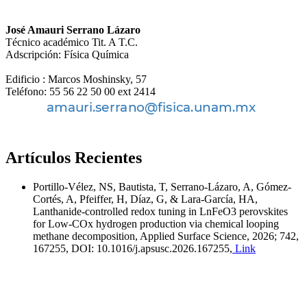
José Amauri Serrano Lázaro
Técnico académico Tit. A T.C.
Adscripción: Física Química
Edificio : Marcos Moshinsky, 57
Teléfono: 55 56 22 50 00 ext 2414
Artículos Recientes
Portillo-Vélez, NS, Bautista, T, Serrano-Lázaro, A, Gómez-
Cortés, A, Pfeiffer, H, Díaz, G, & Lara-García, HA,
Lanthanide-controlled redox tuning in LnFeO3 perovskites
for Low-COx hydrogen production via chemical looping
methane decomposition, Applied Surface Science, 2026; 742,
167255, DOI: 10.1016/j.apsusc.2026.167255,
Link