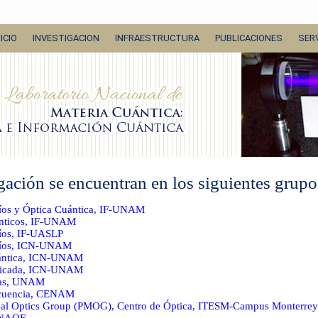
NICIO
INVESTIGACION
INFRAESTRUCTURA
PUBLICACIONES
SERV
gación se encuentran en los siguientes grupo
íos y Óptica Cuántica, IF-UNAM
ánticos, IF-UNAM
íos, IF-UASLP
Fríos, ICN-UNAM
uántica, ICN-UNAM
plicada, ICN-UNAM
icas, UNAM
ecuencia, CENAM
cal Optics Group (PMOG), Centro de Óptica, ITESM-Campus Monterrey