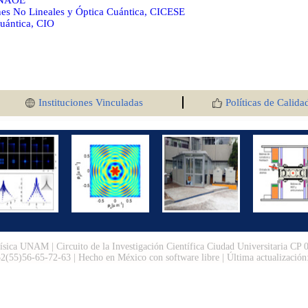
INAOE
nes No Lineales y Óptica Cuántica, CICESE
uántica, CIO
Instituciones Vinculadas
Políticas de Calida
Física UNAM | Circuito de la Investigación Científica Ciudad Universitaria CP
2(55)56-65-72-63 | Hecho en México con software libre | Última actualizació