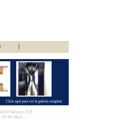
d
Click aquí para ver la galería completa
 04510 México, D.F.
n: 03-03-2016